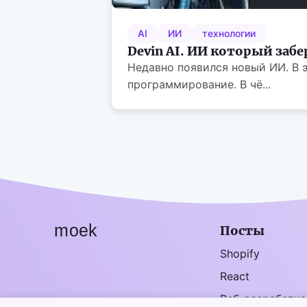
AI
ИИ
технологии
Devin AI. ИИ который забе
Недавно появился новый ИИ. В э
программирование. В чё...
moek
Посты
Shopify
React
Веб-разработка